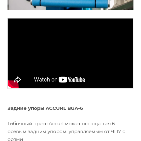
Задние упоры ACCURL BGA-6
Гибочный пресс Accurl может оснащаться 6
осевым задним упором: управляемым от ЧПУ с
осями