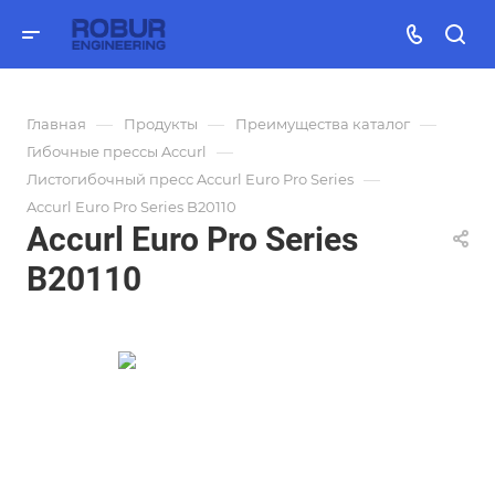
—
—
—
Главная
Продукты
Преимущества каталог
—
Гибочные прессы Accurl
—
Листогибочный пресс Accurl Euro Pro Series
Accurl Euro Pro Series B20110
Accurl Euro Pro Series
B20110