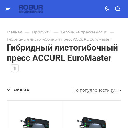
—
—
—
Главная
Продукты
Гибочные прессы Accurl
Гибридный листогибочный пресс ACCURL EuroMaster
Гибридный листогибочный
пресс ACCURL EuroMaster
11
По популярности (убывание)
ФИЛЬТР