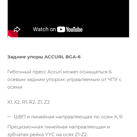
Задние упоры ACCURL BGA-6
Гибочный пресс Accurl может оснащаться 6
осевым задним упором: управляемым от ЧПУ с
осями
X1, X2, R1, R2, Z1, Z2
ШВП и линейная направляющая по осям X, R
Прецизионная линейная направляющая и
зубчатая рейка YYC на осях Z1‐Z2.