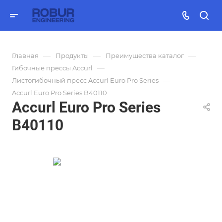
—
—
—
Главная
Продукты
Преимущества каталог
—
Гибочные прессы Accurl
—
Листогибочный пресс Accurl Euro Pro Series
Accurl Euro Pro Series B40110
Accurl Euro Pro Series
B40110