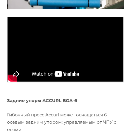
Задние упоры ACCURL BGA-6
Гибочный пресс Accurl может оснащаться 6
осевым задним упором: управляемым от ЧПУ с
осями