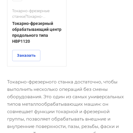
Токарно-фрезерные
станки/Токарно-
фрезерные
Токарно-фрезерный
обрабатывающие центры
обрабатывающий центр
с ЧПУ по металлу
продольного типа
HBP1120
Заказать
Токарно-фрезерного станка достаточно, чтобы
выполнить несколько операций без смены
оборудования. Это один из самых универсальных
типов металлообрабатывающих машин: он
совмещает функции токарной и фрезерной
группы, позволяет обрабатывать внешние и
внутренние поверхности, пазы, резьбы, фаски и