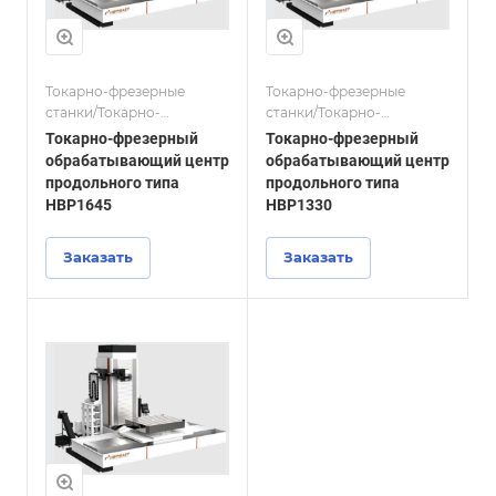
Токарно-фрезерные
Токарно-фрезерные
станки/Токарно-
станки/Токарно-
фрезерные
фрезерные
Токарно-фрезерный
Токарно-фрезерный
обрабатывающие центры
обрабатывающие центры
обрабатывающий центр
обрабатывающий центр
с ЧПУ по металлу
с ЧПУ по металлу
продольного типа
продольного типа
HBP1645
HBP1330
Заказать
Заказать