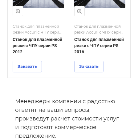
Станок для плазменной
Станок для плазменной
С
резки Accurl с ЧПУ серии
резки Accurl с ЧПУ серии
р
PS
PS
P
Станок для плазменной
Станок для плазменной
С
резки с ЧПУ серии PS
резки с ЧПУ серии PS
р
2012
2016
2
Заказать
Заказать
Менеджеры компании с радостью
ответят на ваши вопросы,
произведут расчет стоимости услуг
и подготовят коммерческое
предложение.