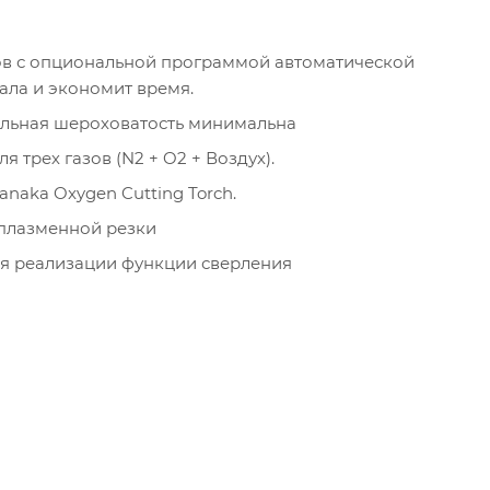
ов с опциональной программой автоматической
ала и экономит время.
кальная шероховатость минимальна
трех газов (N2 + O2 + Воздух).
naka Oxygen Cutting Torch.
плазменной резки
я реализации функции сверления