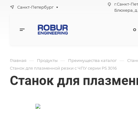
г.Санкт-Пе
Санкт-Петербург
Блюхера, д.
О
—
—
—
Главная
Продукты
Преимущества каталог
Стан
Станок для плазменной резки с ЧПУ серии PS 3016
Станок для плазмен