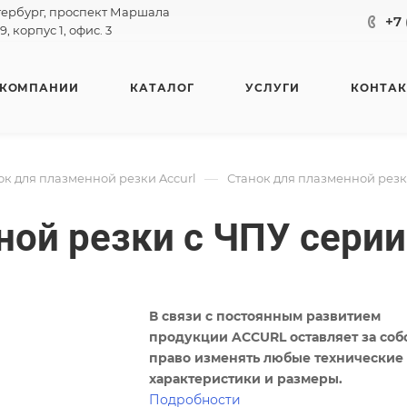
тербург, проспект Маршала
+7 
9, корпус 1, офис. 3
 КОМПАНИИ
КАТАЛОГ
УСЛУГИ
КОНТА
—
ок для плазменной резки Accurl
Станок для плазменной резки
ной резки с ЧПУ серии
В связи с постоянным развитием
продукции ACCURL оставляет за соб
право изменять любые технические
характеристики и размеры.
Подробности