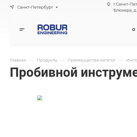
г.Санкт-Пе
Санкт-Петербург
Блюхера, д.
О
—
—
—
Главная
Продукты
Преимущества каталог
Инст
Пробивной инструм