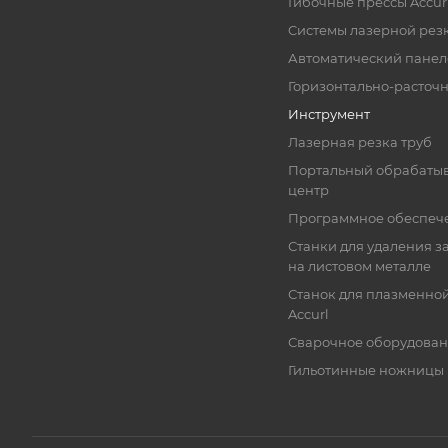
Гибочные прессы Accur
Cистемы лазерной резк
Автоматический панеле
Горизонтально-расточ
Инструмент
Лазерная резка труб
Портальный обрабат
центр
Программное обеспеч
Станки для удаления з
на листовом металле
Станок для плазменно
Accurl
Сварочное оборудова
Гильотинные ножницы