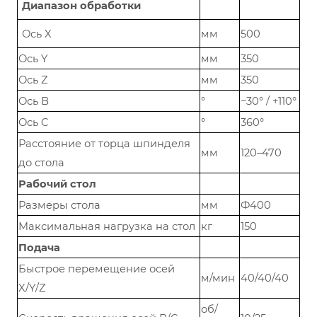
Диапазон обработки
Ось X
мм
500
Ось Y
мм
350
Ось Z
мм
350
Ось B
°
−30° / +110°
Ось C
°
360°
Расстояние от торца шпинделя
мм
120–470
до стола
Рабочий стол
Размеры стола
мм
Ф400
Максимальная нагрузка на стол
кг
150
Подача
Быстрое перемещение осей
м/мин
40/40/40
X/Y/Z
об/