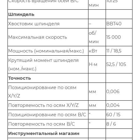
Скорость вращения осей B/C
10/25
мин
Шпиндель
Хвостовик шпинделя
–
BBT40
об/
Максимальная скорость
15 000
мин
Мощность (номинальная/макс.)
кВт
11 / 18,5
Крутящий момент шпинделя
Н·м
52,5 / 105
(ном./макс.)
Точность
Позиционирование по осям
мм
0,006
X/Y/Z
Повторяемость по осям X/Y/Z
мм
0,004
Позиционирование по осям B/C
″
60 / 15
Повторяемость по осям B/C
″
8 / 6
Инструментальный магазин