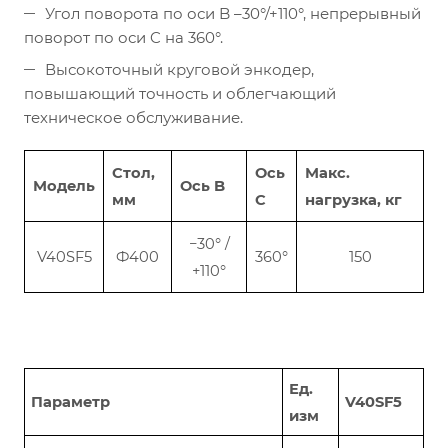
Угол поворота по оси B –30°/+110°, непрерывный
поворот по оси C на 360°.
Высокоточный круговой энкодер,
повышающий точность и облегчающий
техническое обслуживание.
Стол,
Ось
Макс.
Модель
Ось B
мм
C
нагрузка, кг
−30° /
V40SF5
Ф400
360°
150
+110°
Ед.
Параметр
V40SF5
изм