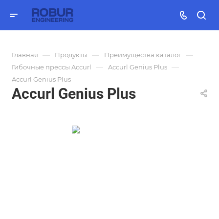
—
—
—
Главная
Продукты
Преимущества каталог
—
—
Гибочные прессы Accurl
Accurl Genius Plus
Accurl Genius Plus
Accurl Genius Plus